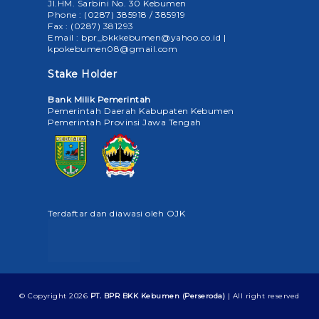
Jl.HM. Sarbini No. 30 Kebumen
Phone : (0287) 385918 / 385919
Fax : (0287) 381293
Email : bpr_bkkkebumen@yahoo.co.id |
kpokebumen08@gmail.com
Stake Holder
Bank Milik Pemerintah
Pemerintah Daerah Kabupaten Kebumen
Pemerintah Provinsi Jawa Tengah
Terdaftar dan diawasi oleh OJK
© Copyright
2026
PT. BPR BKK Kebumen (Perseroda)
| All right reserved