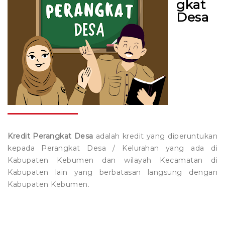
gkat
Desa
LOKER
Tamades Haji / Umroh
Kredit Perangkat Desa
Formulir Kredit
Pembukaan Rekening Tabungan
Tamades Pelajar
Kredit Profesi
Stake Holder
Pembukaan Rekening Deposito
Lowongan Kerja
Deposito Berjangka
Kredit Lembaga
PPID
Pengajuan Kredit
Download Surat Pernyataan
Kredit Mikro Bersama
Kumpulan Logo
Simulasi Kredit
Kredit Mikro Nelayan dan UKM Perikanan
E-Form
Kredit Musiman
Kredit Perangkat Desa
adalah kredit yang diperuntukan
kepada Perangkat Desa / Kelurahan yang ada di
Kredit Grace Period
Kabupaten Kebumen dan wilayah Kecamatan di
Kabupaten lain yang berbatasan langsung dengan
Kredit Air Jamas
Kabupaten Kebumen.
Kredit Murah Pedagang Pasar