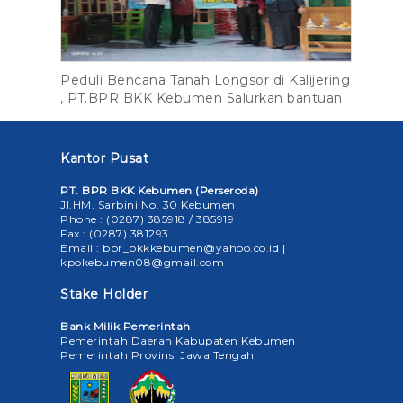
Peduli Bencana Tanah Longsor di Kalijering
, PT.BPR BKK Kebumen Salurkan bantuan
Kantor Pusat
PT. BPR BKK Kebumen (Perseroda)
Jl.HM. Sarbini No. 30 Kebumen
Phone : (0287) 385918 / 385919
Fax : (0287) 381293
Email : bpr_bkkkebumen@yahoo.co.id |
kpokebumen08@gmail.com
Stake Holder
Bank Milik Pemerintah
Pemerintah Daerah Kabupaten Kebumen
Pemerintah Provinsi Jawa Tengah