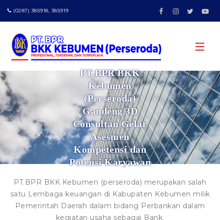
(0287) 385918, 385919
PT.BPR BKK
HOME
Kebumen
(Perseroda)
PROFIL
Gandeng 3D
Consultan Gelar
PRODUK
Sejarah
Asesmen
Kompetensi dan
LAPORAN
Visi - Misi
Simpanan
Potensi Karyawan
INFORMASI
Struktur Organisasi
Tamades Umum
Kredit
Laporan Publikasi
PT.BPR BKK Kebumen (perseroda) merupakan salah
PENGADUAN NASABAH
Prestasi
Tamades Plus
Kredit Modal Kerja
Laporan Tahunan
Warta Berita
satu Lembaga keuangan di Kabupaten Kebumen milik
Pemerintah Daerah dalam bidang Perbankan dalam
APLIKASI
Tamades Harapan
Kredit Pegawai
Laporan Tata Kelola
Formulir Simpanan
Sistem Pengaduan Nasabah
kegiatan usaha sebagai Bank.