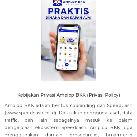
LOKER
Tamades Haji / Umroh
Kredit Perangkat Desa
Formulir Kredit
Pembukaan Rekening Tabungan
Tamades Pelajar
Kredit Profesi
Stake Holder
Pembukaan Rekening Deposito
Lowongan Kerja
Deposito Berjangka
Kredit Lembaga
PPID
Pengajuan Kredit
Download Surat Pernyataan
Kredit Mikro Bersama
Kumpulan Logo
Simulasi Kredit
Kredit Mikro Nelayan dan UKM Perikanan
E-Form
Kredit Musiman
Kredit Grace Period
Kebijakan Privasi
Amplop BKK
(Privasi Policy)
Amplop BKK
adalah bentuk cobranding dari SpeedCash
Kredit Air Jamas
(www.speedcash.co.id). Data akun pengguna, aset, data
traffic, dan lain sebagainya masuk ke dalam
Kredit Murah Pedagang Pasar
pengelolaan ekosistem Speedcash.
Amplop BKK
juga
menggunakan domain bmsecure.id
, bmarmor.id