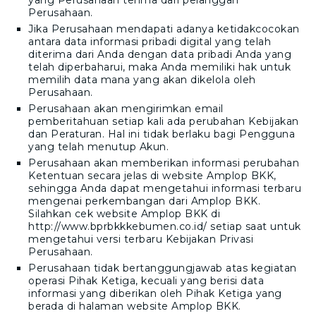
yang Perusahaan terima dari pelanggan
Perusahaan.
Jika Perusahaan mendapati adanya ketidakcocokan
antara data informasi pribadi digital yang telah
diterima dari Anda dengan data pribadi Anda yang
telah diperbaharui, maka Anda memiliki hak untuk
memilih data mana yang akan dikelola oleh
Perusahaan.
Perusahaan akan mengirimkan email
pemberitahuan setiap kali ada perubahan Kebijakan
dan Peraturan. Hal ini tidak berlaku bagi Pengguna
yang telah menutup Akun.
Perusahaan akan memberikan informasi perubahan
Ketentuan secara jelas di website
Amplop BKK
,
sehingga Anda dapat mengetahui informasi terbaru
mengenai perkembangan dari
Amplop BKK
.
Silahkan cek website
Amplop BKK
di
http://www.bprbkkkebumen.co.id/
setiap saat untuk
mengetahui versi terbaru Kebijakan Privasi
Perusahaan.
Perusahaan tidak bertanggungjawab atas kegiatan
operasi Pihak Ketiga, kecuali yang berisi data
informasi yang diberikan oleh Pihak Ketiga yang
berada di halaman website
Amplop BKK
.