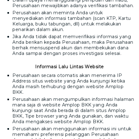
Dalam upaya menanggulangi penipuan dan fraud,
Perusahaan mewajibkan adanya verifikasi tambahan.
Perusahaan akan meminta Anda untuk
menyediakan informasi tambahan (scan KTP, Kartu
Keluarga, buku tabungan, dll) untuk melakukan
penarikan dalam akun.
Jika Anda tidak dapat memverifikasi informasi yang
Anda berikan kepada Perusahaan, maka Perusahaan
berhak mensuspend akun dan membekukan dana
Anda sampai dengan proses investigasi selesai.
Informasi Lalu Lintas Website
Perusahaan secara otomatis akan menerima IP
Address situs website yang Anda kunjungi ketika
Anda masih terhubung dengan website
Amplop
BKK
.
Perusahaan akan mengumpulkan informasi halaman
mana saja di website
Amplop BKK
yang Anda
kunjungi saat Anda berada di dalam situs
Amplop
BKK
,
T
ipe browser yang Anda gunakan, dan waktu
Anda mengakses website
Amplop BKK
.
Perusahaan akan menggunakan informasi ini untuk
memahami preferensi pelanggan Perusahaan