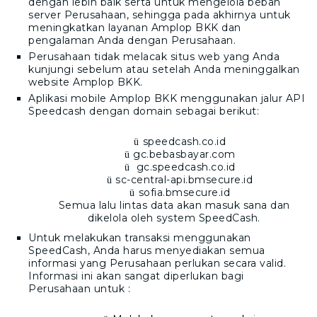
dengan lebih baik serta untuk mengelola beban
server Perusahaan, sehingga pada akhirnya untuk
meningkatkan layanan
Amplop BKK
dan
pengalaman Anda dengan Perusahaan.
Perusahaan tidak melacak situs web yang Anda
kunjungi sebelum atau setelah Anda meninggalkan
website
Amplop BKK
.
Aplikasi mobile
Amplop BKK
menggunakan jalur API
Speedcash dengan domain sebagai berikut:
speedcash.co.id
ü
gc.bebasbayar.com
ü
gc.speedcash.co.id
ü
sc-central-api.bmsecure.id
ü
sofia.bmsecure.id
ü
Semua lalu lintas data akan masuk sana dan
dikelola oleh system SpeedCash.
Untuk melakukan transaksi menggunakan
SpeedCash, Anda harus menyediakan semua
informasi yang Perusahaan perlukan secara valid.
Informasi ini akan sangat diperlukan bagi
Perusahaan untuk :