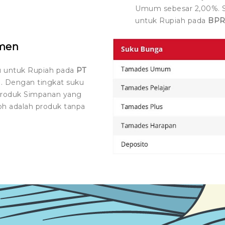
Umum sebesar 2,00%. S
untuk Rupiah pada
BP
men
u untuk Rupiah pada
PT
. Dengan tingkat suku
produk Simpanan yang
oh adalah produk tanpa