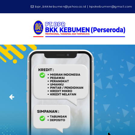
bpr_bkkkebumen@yahoo.co.id | kpokebumen@gmail.com