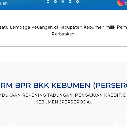
1
2
3
4
5
satu Lembaga Keuangan di Kabupaten Kebumen milik Pemer
Perbankan.
ORM BPR BKK KEBUMEN (PERSER
MBUKAAN REKENING TABUNGAN, PENGAJUAN KREDIT, D
KEBUMEN (PERSERODA).