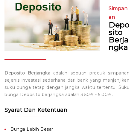
Simpan
LOKER
Tamades Haji / Umroh
Kredit Perangkat Desa
Formulir Kredit
Pembukaan Rekening Tabungan
an
Depo
Tamades Pelajar
Kredit Profesi
Stake Holder
Pembukaan Rekening Deposito
Lowongan Kerja
sito
Deposito Berjangka
Kredit Lembaga
PPID
Pengajuan Kredit
Download Surat Pernyataan
Berja
ngka
Kredit Mikro Bersama
Kumpulan Logo
Simulasi Kredit
Kredit Mikro Nelayan dan UKM Perikanan
E-Form
Deposito Berjangka
adalah sebuah produk simpanan
Kredit Musiman
sejenis investasi sederhana dari bank yang menjanjikan
suku bunga tetap dengan jangka waktu tertentu. Suku
Kredit Grace Period
bunga Deposito berjangka adalah 3,50% - 5,00%.
Kredit Air Jamas
Syarat Dan Ketentuan
Kredit Murah Pedagang Pasar
Bunga Lebih Besar