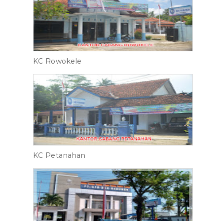
KC Rowokele
KC Petanahan