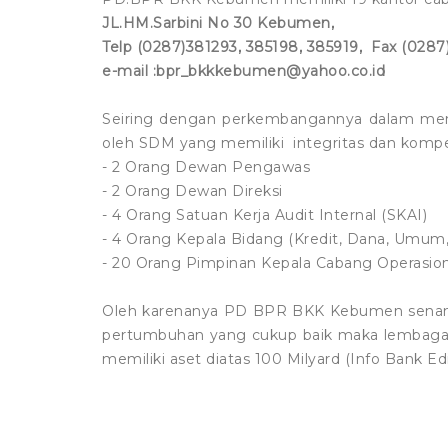
JL.HM.Sarbini No 30 Kebumen,
Telp (0287)381293, 385198, 385919, Fax (0287
e-mail :bpr_bkkkebumen@yahoo.co.id
Seiring dengan perkembangannya dalam menja
oleh SDM yang memiliki integritas dan komp
- 2 Orang Dewan Pengawas
- 2 Orang Dewan Direksi
- 4 Orang Satuan Kerja Audit Internal (SKAI)
- 4 Orang Kepala Bidang (Kredit, Dana, Umum,
- 20 Orang Pimpinan Kepala Cabang Operasio
Oleh karenanya PD BPR BKK Kebumen senantias
pertumbuhan yang cukup baik maka lembaga
memiliki aset diatas 100 Milyard (Info Bank E