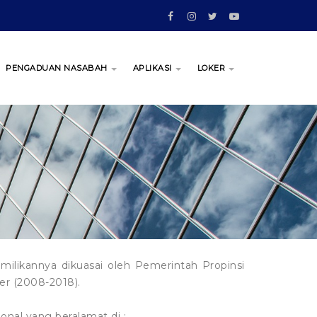
PENGADUAN NASABAH
APLIKASI
LOKER
likannya dikuasai oleh Pemerintah Propinsi
r (2008-2018).
nal yang beralamat di :