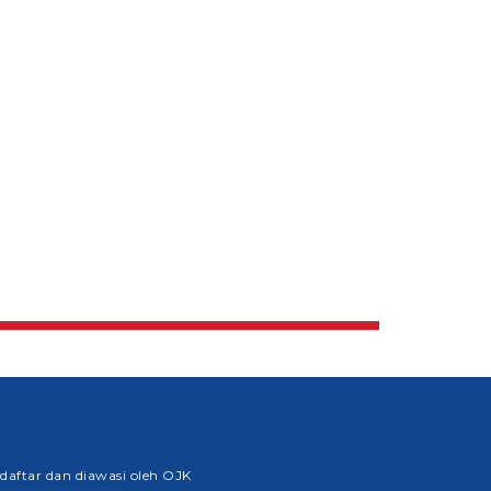
rdaftar dan diawasi oleh OJK