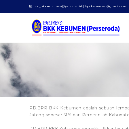
bpr_bkkkebumen@yahoo.co.id | kpokebumen@gmail.com
PD.BPR BKK Kebumen adalah sebuah lembaga 
Jateng sebesar 51% dan Pemerintah Kabupate
PD.BPR BKK Kebumen memiliki 19 kantor caban