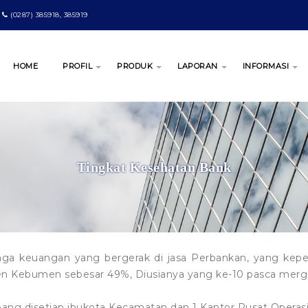
(0287) 385918, 385919
HOME
PROFIL
PRODUK
LAPORAN
INFORMASI
Tingkat Kesehatan Bank
keuangan yang bergerak di jasa Perbankan, yang kepemi
n Kebumen sebesar 49%, Diusianya yang ke-10 pasca merge
g disetiap ibukota Kecamatan dan 1 Kantor Pusat Operasio