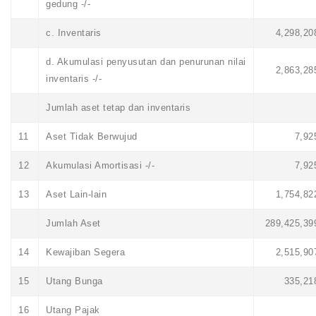
gedung -/-
c. Inventaris
4,298,20
d. Akumulasi penyusutan dan penurunan nilai
2,863,28
inventaris -/-
Jumlah aset tetap dan inventaris
11
Aset Tidak Berwujud
7,92
12
Akumulasi Amortisasi -/-
7,92
13
Aset Lain-lain
1,754,82
Jumlah Aset
289,425,39
14
Kewajiban Segera
2,515,90
15
Utang Bunga
335,21
16
Utang Pajak