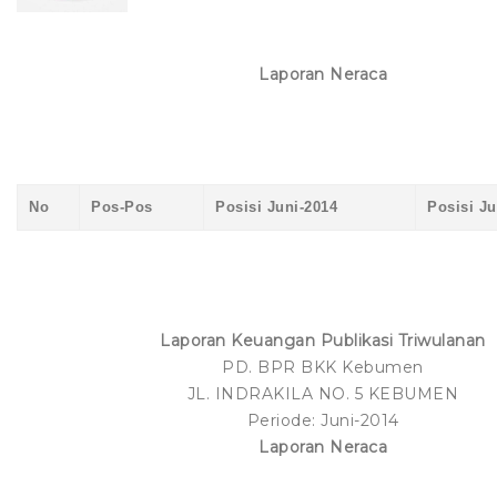
LOKER
Tamades Haji / Umroh
Kredit Perangkat Desa
Formulir Kredit
Pembukaan Rekening Tabungan
Laporan Neraca
Tamades Pelajar
Kredit Profesi
Stake Holder
Pembukaan Rekening Deposito
Lowongan Kerja
Deposito Berjangka
Kredit Lembaga
PPID
Pengajuan Kredit
Download Surat Pernyataan
Kredit Mikro Bersama
Kumpulan Logo
Simulasi Kredit
No
Pos-Pos
Posisi Juni-2014
Posisi Ju
Kredit Mikro Nelayan dan UKM Perikanan
E-Form
Kredit Musiman
Kredit Grace Period
Laporan Keuangan Publikasi Triwulanan
PD. BPR BKK Kebumen
Kredit Air Jamas
JL. INDRAKILA NO. 5 KEBUMEN
Periode: Juni-2014
Kredit Murah Pedagang Pasar
Laporan Neraca