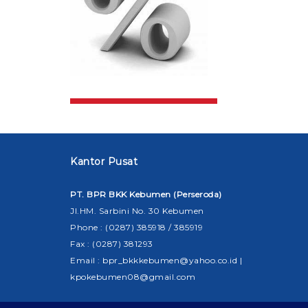
Kantor Pusat
PT. BPR BKK Kebumen (Perseroda)
Jl.HM. Sarbini No. 30 Kebumen
Phone : (0287) 385918 / 385919
Fax : (0287) 381293
Email : bpr_bkkkebumen@yahoo.co.id |
kpokebumen08@gmail.com