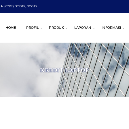
(0287) 385918, 385919
HOME
PROFIL
PRODUK
LAPORAN
INFORMASI
KREDIT LAPTOP