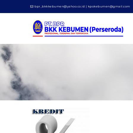
bpr_bkkkebumen@yahoo.co.id | kpokebumen@gmail.com