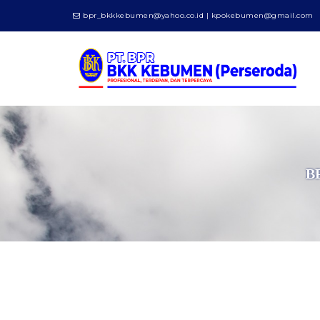
bpr_bkkkebumen@yahoo.co.id | kpokebumen@gmail.com
B