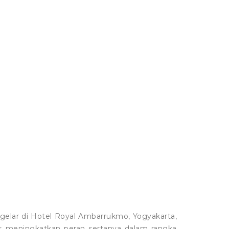
gelar di Hotel Royal Ambarrukmo, Yogyakarta,
s meningkatkan peran sertanya dalam rangka