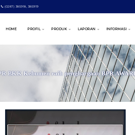
(0287) 385918, 385919
HOME
PROFIL
PRODUK
LAPORAN
INFORMASI
PR BKK Kebumen raih penghargaan BPR AWAR