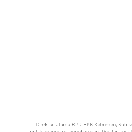
Direktur Utama BPR BKK Kebumen, Sutrisno
untuk menerima penghargaan. Prestasi ini 