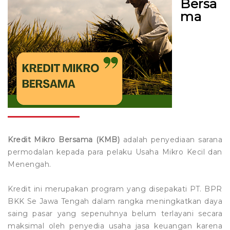
Bersa
ma
LOKER
Tamades Haji / Umroh
Kredit Perangkat Desa
Formulir Kredit
Pembukaan Rekening Tabungan
Tamades Pelajar
Kredit Profesi
Stake Holder
Pembukaan Rekening Deposito
Lowongan Kerja
Deposito Berjangka
Kredit Lembaga
PPID
Pengajuan Kredit
Download Surat Pernyataan
Kredit Mikro Bersama
Kumpulan Logo
Simulasi Kredit
Kredit Mikro Nelayan dan UKM Perikanan
E-Form
Kredit Musiman
Kredit Mikro Bersama (KMB)
adalah penyediaan sarana
permodalan kepada para pelaku Usaha Mikro Kecil dan
Kredit Grace Period
Menengah.
Kredit Air Jamas
Kredit ini merupakan program yang disepakati PT. BPR
BKK Se Jawa Tengah dalam rangka meningkatkan daya
Kredit Murah Pedagang Pasar
saing pasar yang sepenuhnya belum terlayani secara
maksimal oleh penyedia usaha jasa keuangan karena