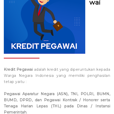
wai
LOKER
Tamades Haji / Umroh
Kredit Perangkat Desa
Formulir Kredit
Pembukaan Rekening Tabungan
Tamades Pelajar
Kredit Profesi
Stake Holder
Pembukaan Rekening Deposito
Lowongan Kerja
Deposito Berjangka
Kredit Lembaga
PPID
Pengajuan Kredit
Download Surat Pernyataan
Kredit Mikro Bersama
Kumpulan Logo
Simulasi Kredit
Kredit Mikro Nelayan dan UKM Perikanan
E-Form
Kredit Musiman
Kredit Pegawai
adalah kredit yang diperuntukan kepada
Warga Negara Indonesia yang memiliki penghasilan
Kredit Grace Period
tetap yaitu :
Kredit Air Jamas
Pegawai Aparatur Negara (ASN), TNI, POLRI, BUMN,
BUMD, DPRD, dan Pegawai Kontrak / Honorer serta
Kredit Murah Pedagang Pasar
Tenaga Harian Lepas (THL) pada Dinas / Instansi
Pemerintah
.