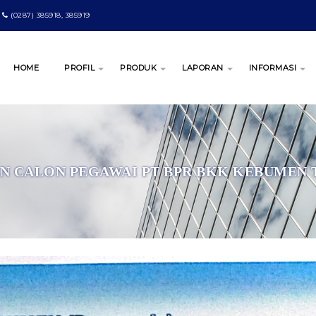
(0287) 385918, 385919
HOME
PROFIL
PRODUK
LAPORAN
INFORMASI
 CALON PEGAWAI PT BPR BKK KEBUMEN T