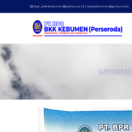
bpr_bkkkebumen@yahoo.co.id | kpokebumen@gmail.com
LOWONGAN